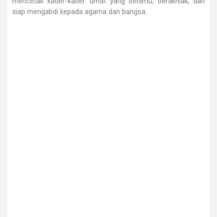
mencetak kader-kader umat yang berilmu, berakhlak, dan
siap mengabdi kepada agama dan bangsa.