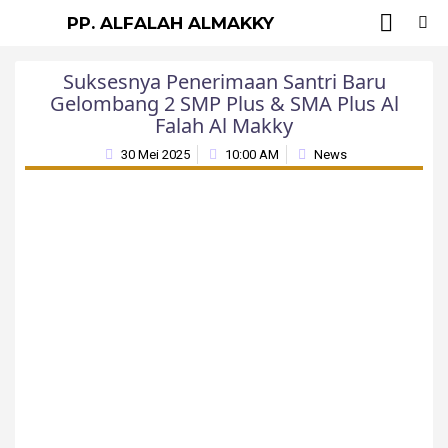
Men
S
TENTANG KAMI
KITAB-KITAB
PP. ALFALAH ALMAKKY
Suksesnya Penerimaan Santri Baru
Gelombang 2 SMP Plus & SMA Plus Al
Falah Al Makky
30 Mei 2025
10:00 AM
News