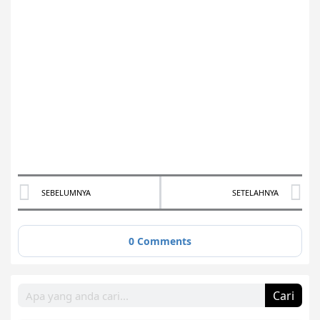
Prev
N
SEBELUMNYA
SETELAHNYA
0
Comments
Search
Cari